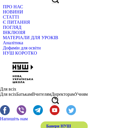
ПРО НАС
НОВИНИ
СТАТТІ
Є ПИТАННЯ
ПОГЛЯД
ІНКЛЮЗІЯ
МАТЕРІАЛИ ДЛЯ УРОКІВ
Аналітика
Дофамін для освіти
НУШ КОРОТКО
Для всіх
Для всіх
Батькам
Вчителям
Директорам
Учням
Напишіть нам
Банери НУШ