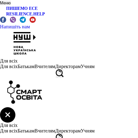
Меню
ПИШЕМО ЕСЕ
RESILIENCE.HELP
Напишіть нам
Для всіх
Для всіх
Батькам
Вчителям
Директорам
Учням
Для всіх
Для всіх
Батькам
Вчителям
Директорам
Учням