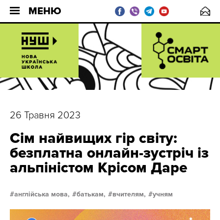
МЕНЮ
26 Травня 2023
Сім найвищих гір світу:
безплатна онлайн-зустріч із
альпіністом Крісом Даре
англійська мова,
батькам,
вчителям,
учням