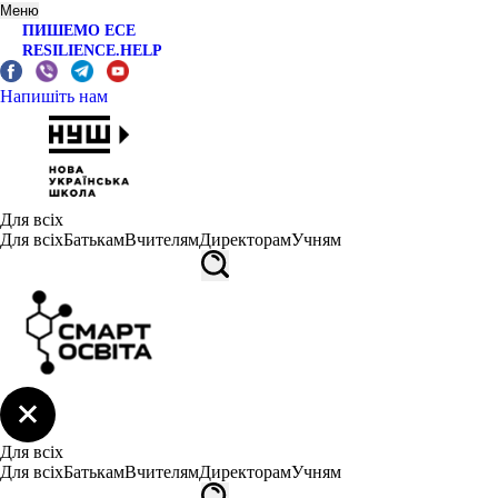
Меню
ПИШЕМО ЕСЕ
RESILIENCE.HELP
Напишіть нам
Для всіх
Для всіх
Батькам
Вчителям
Директорам
Учням
Для всіх
Для всіх
Батькам
Вчителям
Директорам
Учням