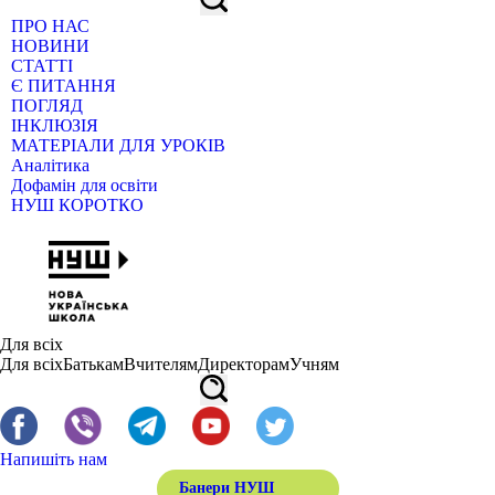
ПРО НАС
НОВИНИ
СТАТТІ
Є ПИТАННЯ
ПОГЛЯД
ІНКЛЮЗІЯ
МАТЕРІАЛИ ДЛЯ УРОКІВ
Аналітика
Дофамін для освіти
НУШ КОРОТКО
Для всіх
Для всіх
Батькам
Вчителям
Директорам
Учням
Напишіть нам
Банери НУШ