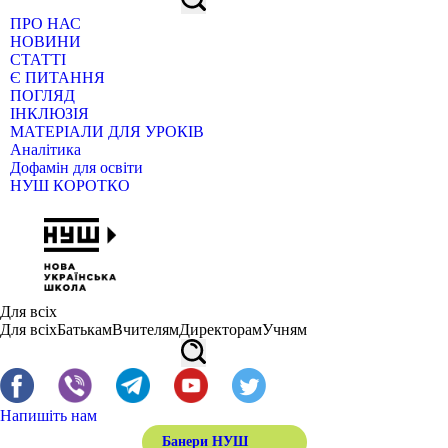
ПРО НАС
НОВИНИ
СТАТТІ
Є ПИТАННЯ
ПОГЛЯД
ІНКЛЮЗІЯ
МАТЕРІАЛИ ДЛЯ УРОКІВ
Аналітика
Дофамін для освіти
НУШ КОРОТКО
Для всіх
Для всіх
Батькам
Вчителям
Директорам
Учням
Напишіть нам
Банери НУШ