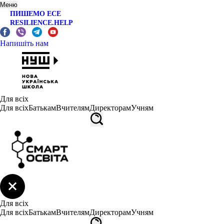
Меню
ПИШЕМО ЕСЕ
RESILIENCE.HELP
Напишіть нам
Для всіх
Для всіх
Батькам
Вчителям
Директорам
Учням
Для всіх
Для всіх
Батькам
Вчителям
Директорам
Учням