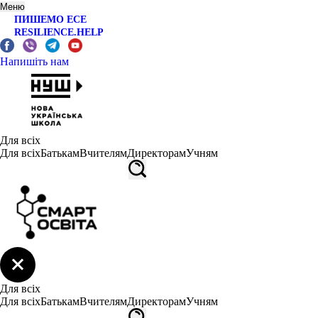
Меню
ПИШЕМО ЕСЕ
RESILIENCE.HELP
Напишіть нам
Для всіх
Для всіх
Батькам
Вчителям
Директорам
Учням
Для всіх
Для всіх
Батькам
Вчителям
Директорам
Учням