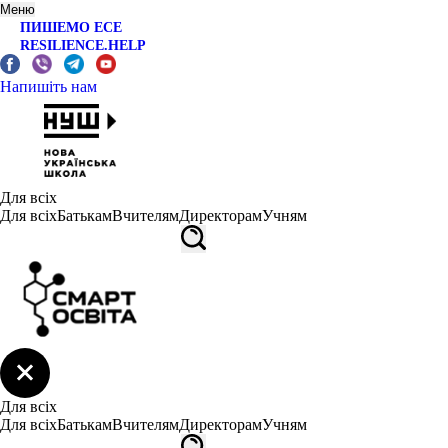
Меню
ПИШЕМО ЕСЕ
RESILIENCE.HELP
Напишіть нам
Для всіх
Для всіх
Батькам
Вчителям
Директорам
Учням
Для всіх
Для всіх
Батькам
Вчителям
Директорам
Учням