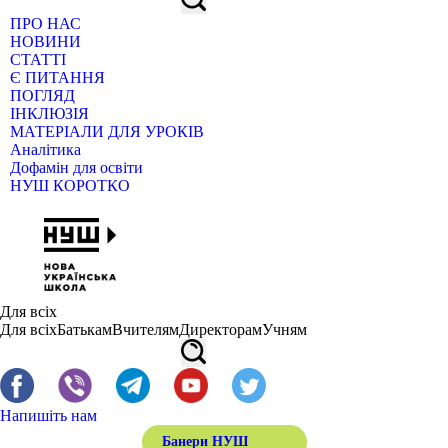
ПРО НАС
НОВИНИ
СТАТТІ
Є ПИТАННЯ
ПОГЛЯД
ІНКЛЮЗІЯ
МАТЕРІАЛИ ДЛЯ УРОКІВ
Аналітика
Дофамін для освіти
НУШ КОРОТКО
Для всіх
Для всіх
Батькам
Вчителям
Директорам
Учням
Напишіть нам
Банери НУШ