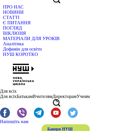
ПРО НАС
НОВИНИ
СТАТТІ
Є ПИТАННЯ
ПОГЛЯД
ІНКЛЮЗІЯ
МАТЕРІАЛИ ДЛЯ УРОКІВ
Аналітика
Дофамін для освіти
НУШ КОРОТКО
Для всіх
Для всіх
Батькам
Вчителям
Директорам
Учням
Напишіть нам
Банери НУШ