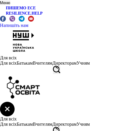
Меню
ПИШЕМО ЕСЕ
RESILIENCE.HELP
Напишіть нам
Для всіх
Для всіх
Батькам
Вчителям
Директорам
Учням
Для всіх
Для всіх
Батькам
Вчителям
Директорам
Учням