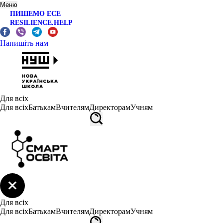
Меню
ПИШЕМО ЕСЕ
RESILIENCE.HELP
Напишіть нам
Для всіх
Для всіх
Батькам
Вчителям
Директорам
Учням
Для всіх
Для всіх
Батькам
Вчителям
Директорам
Учням