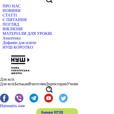
ПРО НАС
НОВИНИ
СТАТТІ
Є ПИТАННЯ
ПОГЛЯД
ІНКЛЮЗІЯ
МАТЕРІАЛИ ДЛЯ УРОКІВ
Аналітика
Дофамін для освіти
НУШ КОРОТКО
Для всіх
Для всіх
Батькам
Вчителям
Директорам
Учням
Напишіть нам
Банери НУШ