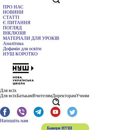
ПРО НАС
НОВИНИ
СТАТТІ
Є ПИТАННЯ
ПОГЛЯД
ІНКЛЮЗІЯ
МАТЕРІАЛИ ДЛЯ УРОКІВ
Аналітика
Дофамін для освіти
НУШ КОРОТКО
Для всіх
Для всіх
Батькам
Вчителям
Директорам
Учням
Напишіть нам
Банери НУШ