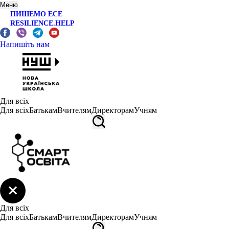
Меню
ПИШЕМО ЕСЕ
RESILIENCE.HELP
Напишіть нам
Для всіх
Для всіх
Батькам
Вчителям
Директорам
Учням
Для всіх
Для всіх
Батькам
Вчителям
Директорам
Учням