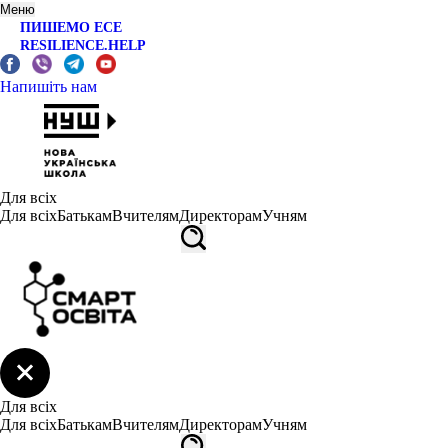
Меню
ПИШЕМО ЕСЕ
RESILIENCE.HELP
Напишіть нам
Для всіх
Для всіх
Батькам
Вчителям
Директорам
Учням
Для всіх
Для всіх
Батькам
Вчителям
Директорам
Учням