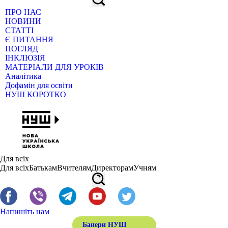
ПРО НАС
НОВИНИ
СТАТТІ
Є ПИТАННЯ
ПОГЛЯД
ІНКЛЮЗІЯ
МАТЕРІАЛИ ДЛЯ УРОКІВ
Аналітика
Дофамін для освіти
НУШ КОРОТКО
Для всіх
Для всіх
Батькам
Вчителям
Директорам
Учням
Напишіть нам
Банери НУШ