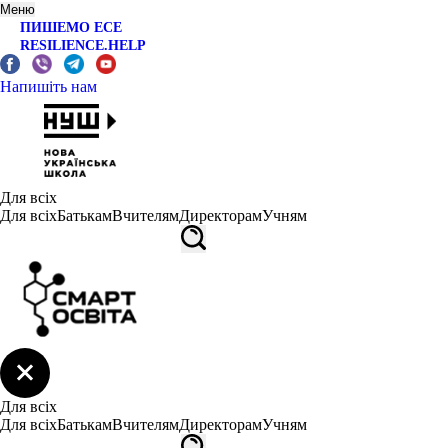
Меню
ПИШЕМО ЕСЕ
RESILIENCE.HELP
Напишіть нам
Для всіх
Для всіх
Батькам
Вчителям
Директорам
Учням
Для всіх
Для всіх
Батькам
Вчителям
Директорам
Учням