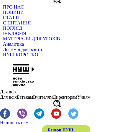
ПРО НАС
НОВИНИ
СТАТТІ
Є ПИТАННЯ
ПОГЛЯД
ІНКЛЮЗІЯ
МАТЕРІАЛИ ДЛЯ УРОКІВ
Аналітика
Дофамін для освіти
НУШ КОРОТКО
Для всіх
Для всіх
Батькам
Вчителям
Директорам
Учням
Напишіть нам
Банери НУШ