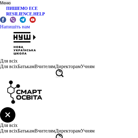
Меню
ПИШЕМО ЕСЕ
RESILIENCE.HELP
Напишіть нам
Для всіх
Для всіх
Батькам
Вчителям
Директорам
Учням
Для всіх
Для всіх
Батькам
Вчителям
Директорам
Учням