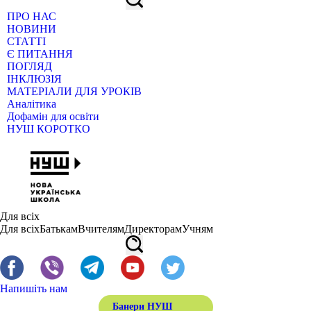
ПРО НАС
НОВИНИ
СТАТТІ
Є ПИТАННЯ
ПОГЛЯД
ІНКЛЮЗІЯ
МАТЕРІАЛИ ДЛЯ УРОКІВ
Аналітика
Дофамін для освіти
НУШ КОРОТКО
Для всіх
Для всіх
Батькам
Вчителям
Директорам
Учням
Напишіть нам
Банери НУШ