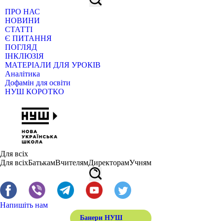
ПРО НАС
НОВИНИ
СТАТТІ
Є ПИТАННЯ
ПОГЛЯД
ІНКЛЮЗІЯ
МАТЕРІАЛИ ДЛЯ УРОКІВ
Аналітика
Дофамін для освіти
НУШ КОРОТКО
Для всіх
Для всіх
Батькам
Вчителям
Директорам
Учням
Напишіть нам
Банери НУШ