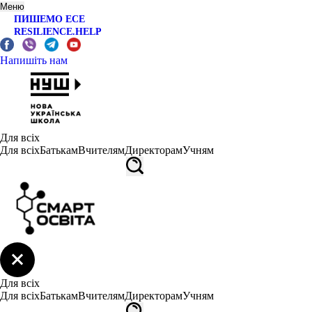
Меню
ПИШЕМО ЕСЕ
RESILIENCE.HELP
Напишіть нам
Для всіх
Для всіх
Батькам
Вчителям
Директорам
Учням
Для всіх
Для всіх
Батькам
Вчителям
Директорам
Учням