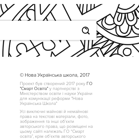
© Нова Українська школа, 2017
Проект був створений 2017 року
ГО
"Смарт Освіта"
у партнерстві з
Міністерством освіти і науки України
для комунікації реформи "Нова
Українська Школа"
Усі виключні майнові й немайнові
права на текстові матеріали, фото,
зображення та інші об’єкти
авторського права, що розміщені на
цьому сайті належать ГО “Смарт
освіта”, крім об’єктів авторського