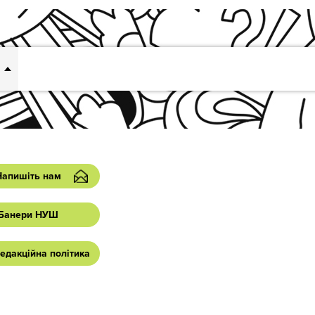
Напишіть нам
Банери НУШ
едакційна політика