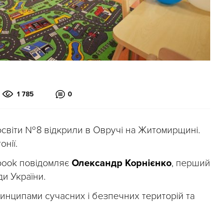
1 785
0
світи № 8 відкрили в Овручі на Житомирщині.
нії.
book повідомляє
Олександр Корнієнко
, перший
и України.
инципами сучасних і безпечних територій та