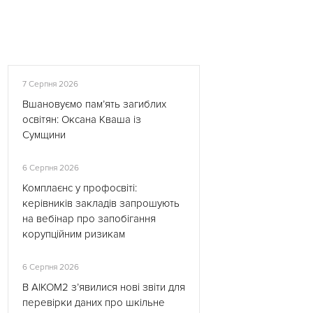
7 Серпня 2026
Вшановуємо пам’ять загиблих
освітян: Оксана Кваша із
Сумщини
6 Серпня 2026
Комплаєнс у профосвіті:
керівників закладів запрошують
на вебінар про запобігання
корупційним ризикам
6 Серпня 2026
В АІКОМ2 з’явилися нові звіти для
перевірки даних про шкільне