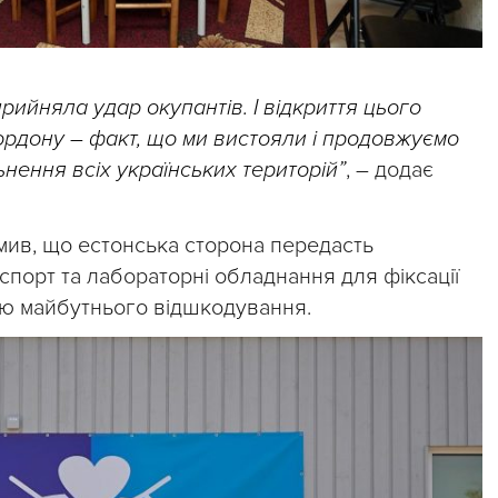
йняла удар окупантів. І відкриття цього
кордону – факт, що ми вистояли і продовжуємо
ьнення всіх українських територій”
, – додає
мив, що естонська сторона передасть
порт та лабораторні обладнання для фіксації
ою майбутнього відшкодування.