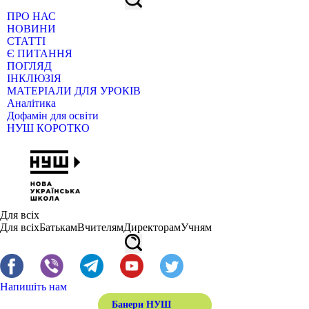
ПРО НАС
НОВИНИ
СТАТТІ
Є ПИТАННЯ
ПОГЛЯД
ІНКЛЮЗІЯ
МАТЕРІАЛИ ДЛЯ УРОКІВ
Аналітика
Дофамін для освіти
НУШ КОРОТКО
Для всіх
Для всіх
Батькам
Вчителям
Директорам
Учням
Напишіть нам
Банери НУШ