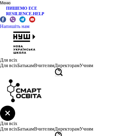
Меню
ПИШЕМО ЕСЕ
RESILIENCE.HELP
Напишіть нам
Для всіх
Для всіх
Батькам
Вчителям
Директорам
Учням
Для всіх
Для всіх
Батькам
Вчителям
Директорам
Учням