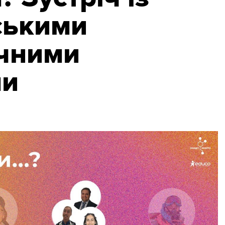
ськими
ічними
ми