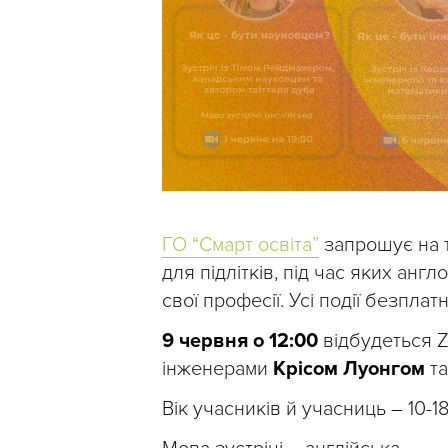
ГО “Смарт освіта”
запрошує на т
для підлітків, під час яких анг
свої професії. Усі події безплатн
9 червня о 12:00
відбудеться Z
інженерами
Крісом Луонгом
т
Вік учасників й учасниць – 10-18