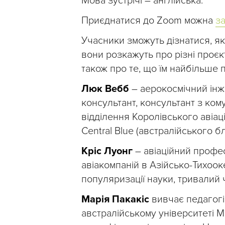
Мова зустрічі – англійська.
Приєднатися до Zoom можна
з
Учасники зможуть дізнатися, як
вони розкажуть про різні проєкт
також про те, що їм найбільше п
Люк Вебб
– аерокосмічний інж
консультант, консультант з ком
відділення Королівського авіац
Central Blue (австралійського б
Кріс Луонг
– авіаційний профес
авіакомпаній в Азійсько-Тихоок
популяризації науки, тривалий 
Марія Пакакіс
вивчає педагогік
австралійському університеті 