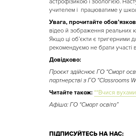
астрофізикою і зоологією. Нас
учителем і працюватиме у школ
Увага, прочитайте обов’язко
відео й зображення реальних ко
Якщо ці об’єкти є тригерними д
рекомендуємо не брати участі в
Довідково:
Проєкт здійснює ГО “Смарт осві
партнерстві з ГО “Classrooms Wi
Читайте також:
““Вчися вухами”:
Афіша: ГО “Смарт освіта”
ПІДПИСУЙТЕСЬ НА НАС: