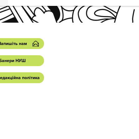
Напишіть нам
Банери НУШ
едакційна політика