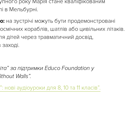
тупного року Марія стане кваліфікованим
і в Мельбурні.
во:
на зустрічі можуть бути продемонстровані
смічних кораблів, шатлів або цивільних літаків.
ля дітей через травматичний досвід,
 заході.
та” за підтримки Educo Foundation у
thout Walls”.
 нові аудіоуроки для 8, 10 та 11 класів”.