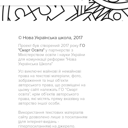
© Нова Українська школа, 2017
Проект був створений 2017 року
ГО
"Смарт Освіта"
у партнерстві з
Міністерством освіти і науки України
для комунікації реформи "Нова
Українська Школа"
Усі виключні майнові й немайнові
права на текстові матеріали, фото,
зображення та інші об’єкти
авторського права, що розміщені на
цьому сайті належать ГО “Смарт
освіта”, крім об’єктів авторського
права, які містять пряму вказівку на
авторство іншої особи.
Використання текстових матеріалів
сайту дозволено лише з посиланням
(для інтернет-видань -
гіперпосиланням) на джерело.