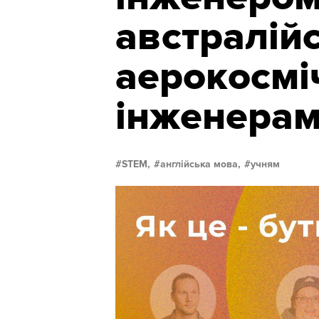
австралій
аерокосм
інженера
STEM,
англійська мова,
учням