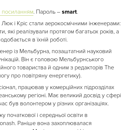
а посиланням
. Пароль –
smart
.
 Люк і Кріс стали аерокосмічними інженерами:
и, які реалізували протягом багатьох років, а
одобається в їхній роботі.
енер із Мельбурна, позаштатний науковий
унікацій. Він є головою Мельбурнського
ійного товариства й одним з редакторів The
логу про повітряну енергетику).
іонал, працював у комерційних підрозділах
еанському регіоні. Має великий досвід у сфері
час був волонтером у різних організаціях.
у початкової і середньої освіти в
Monash. Раніше вона захоплювалася