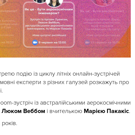
ретю подію із циклу літніх онлайн-зустрічей
ломовні експерти з різних галузей розкажуть про
і.
oom-зустріч із австралійськими аерокосмічними
а
Люком Веббом
і вчителькою
Марією Пакакіс
.
 років.