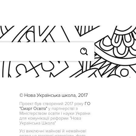
© Нова Українська школа, 2017
Проект був створений 2017 року
ГО
"Смарт Освіта"
у партнерстві з
Міністерством освіти і науки України
для комунікації реформи "Нова
Українська Школа"
Усі виключні майнові й немайнові
права на текстові матеріали, фото,