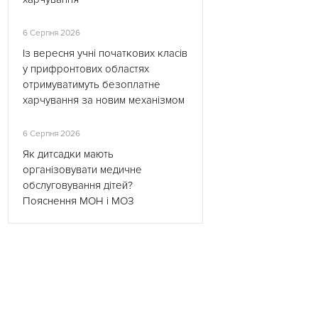
6 Серпня 2026
Із вересня учні початкових класів
у прифронтових областях
отримуватимуть безоплатне
харчування за новим механізмом
6 Серпня 2026
Як дитсадки мають
організовувати медичне
обслуговування дітей?
Пояснення МОН і МОЗ