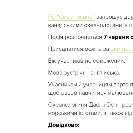
ГО “Смарт освіта”
запрошує доро
канадськими океанологами із ц
Подія розпочнеться
7 червня 
Приєднатися можна за
цим пос
Вік учасників не обмежений.
Мова зустрічі – англійська.
Учасникам й учасницям варто пр
щоб разом навчитися малювати
Океанологиня Дафні Остін розпо
морськими істотами, а також від
Довідково: