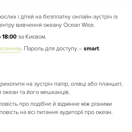
слих і дітей на безплатну онлайн-зустріч із
ентру вивчення океану Ocean Wise.
о 18:00
за Києвом.
иланням
. Пароль для доступу –
smart
.
ихопити на зустріч папір, олівці або планшет,
 океан та його мешканців.
вість про подібне й відмінне між різними
повість на всі питання аудиторії про океан.