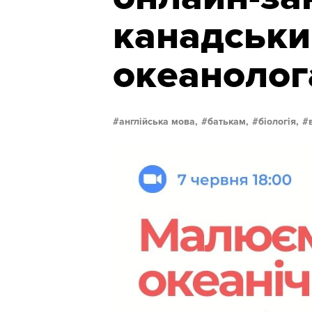
канадськ
океанолог
англійська мова,
батькам,
біологія,