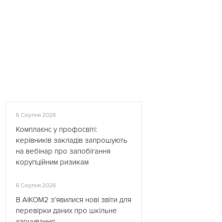
6 Серпня 2026
Комплаєнс у профосвіті:
керівників закладів запрошують
на вебінар про запобігання
корупційним ризикам
6 Серпня 2026
В АІКОМ2 з’явилися нові звіти для
перевірки даних про шкільне
харчування