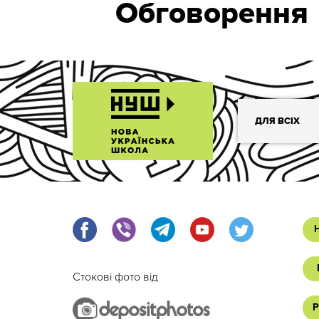
Обговорення
ДЛЯ ВСІХ
Стокові фото від
Р