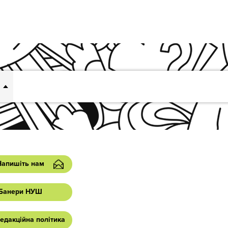
Напишіть нам
Банери НУШ
едакційна політика