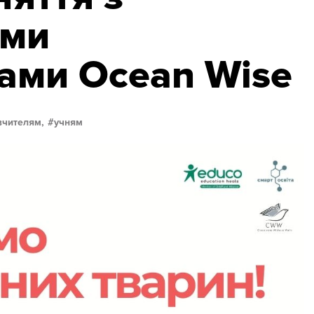
ими
ами Ocean Wise
вчителям,
учням