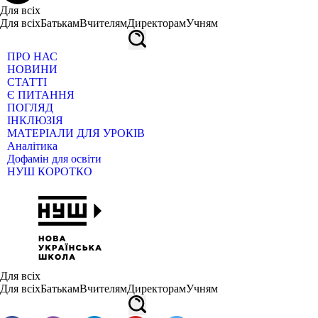
Для всіх
Для всіх
Батькам
Вчителям
Директорам
Учням
ПРО НАС
НОВИНИ
СТАТТІ
Є ПИТАННЯ
ПОГЛЯД
ІНКЛЮЗІЯ
МАТЕРІАЛИ ДЛЯ УРОКІВ
Аналітика
Дофамін для освіти
НУШ КОРОТКО
Для всіх
Для всіх
Батькам
Вчителям
Директорам
Учням