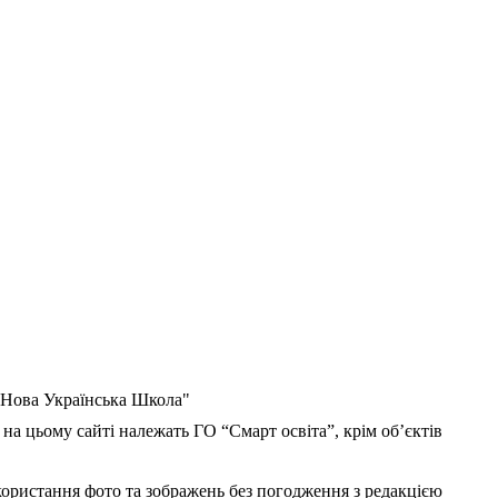
 "Нова Українська Школа"
 на цьому сайті належать ГО “Смарт освіта”, крім об’єктів
користання фото та зображень без погодження з редакцією