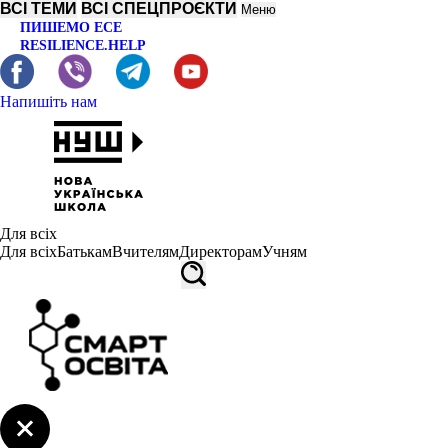
ВСІ ТЕМИ
ВСІ СПЕЦПРОЄКТИ
Меню
ПИШЕМО ЕСЕ
RESILIENCE.HELP
Напишіть нам
Для всіх
Для всіх
Батькам
Вчителям
Директорам
Учням