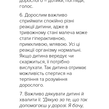
дорослого – дотики, погляди,
голос.
Дорослим важливо
сприймати спокійно різні
реакції дитини, адже в
тривожному стані малеча може
стати гіперактивною,
примхливою, млявою. Усі ці
реакції організму нормальні.
Якщо дитина вередує чи
скаржиться, її потрібно
вислухати. Так дитина отримає
можливість спертися на
терпіння та розуміння
дорослого.
Важливо дякувати дитині й
хвалити її:
“Дякую за те, що так
допомагаєш у дорозі. Я бачу,