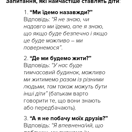
Запитання, які найчастіше ставлять діти
:
“Ми їдемо назавжди?”
Відповідь:
“Я не знаю, чи
надовго ми їдемо, але я знаю,
що якщо буде безпечно і якщо
це буде можливо – ми
повернемося”
.
“Де ми будемо жити?”
Відповідь:
“У нас буде
тимчасовий будинок, можливо
ми житимемо разом із різними
людьми, там також можуть бути
інші діти”
(батькам варто
говорити те, що вони знають
або передбачають).
“А я не побачу моїх друзів?”
Відповідь:
“Я впевнена/ий, що