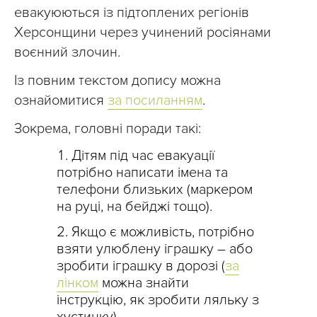
евакуюються із підтоплених регіонів
Херсонщини через учинений росіянами
воєнний злочин.
Із повним текстом допису можна
ознайомитися
за посиланням
.
Зокрема, головні поради такі:
Дітям під час евакуації
потрібно написати імена та
телефони близьких (маркером
на руці, на бейджі тощо).
Якщо є можливість, потрібно
взяти улюблену іграшку – або
зробити іграшку в дорозі (
за
лінком
можна знайти
інструкцію, як зробити ляльку з
хустинку).