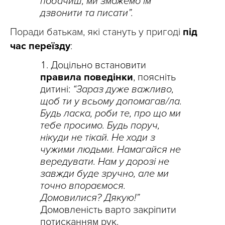
побачиш, ми зможемо їм
дзвонити та писати”.
Поради батькам, які стануть у пригоді
під
час переїзду
:
Доцільно встановити
правила поведінки
, поясніть
дитині:
“Зараз дуже важливо,
щоб ти у всьому допомагав/ла.
Будь ласка, роби те, про що ми
тебе просимо. Будь поруч,
нікуди не тікай. Не ходи з
чужими людьми. Намагайся не
вередувати. Нам у дорозі не
завжди буде зручно, але ми
точно впораємося.
Домовилися? Дякую!”
Домовленість варто закріпити
потисканням рук.