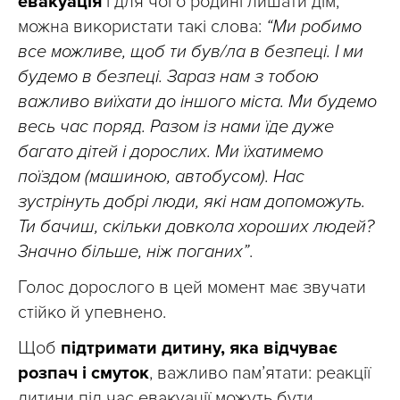
евакуація
і для чого родині лишати дім,
можна використати такі слова:
“Ми робимо
все можливе, щоб ти був/ла в безпеці. І ми
будемо в безпеці. Зараз нам з тобою
важливо виїхати до іншого міста. Ми будемо
весь час поряд. Разом із нами їде дуже
багато дітей і дорослих. Ми їхатимемо
поїздом (машиною, автобусом). Нас
зустрінуть добрі люди, які нам допоможуть.
Ти бачиш, скільки довкола хороших людей?
Значно більше, ніж поганих”
.
Голос дорослого в цей момент має звучати
стійко й упевнено.
Щоб
підтримати дитину, яка відчуває
розпач і смуток
, важливо пам’ятати: реакції
дитини під час евакуації можуть бути