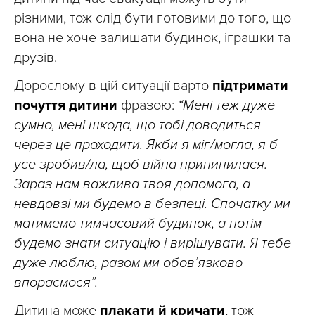
різними, тож слід бути готовими до того, що
вона не хоче залишати будинок, іграшки та
друзів.
Дорослому в цій ситуації варто
підтримати
почуття дитини
фразою:
“Мені теж дуже
сумно, мені шкода, що тобі доводиться
через це проходити. Якби я міг/могла, я б
усе зробив/ла, щоб війна припинилася.
Зараз нам важлива твоя допомога, а
невдовзі ми будемо в безпеці. Спочатку ми
матимемо тимчасовий будинок, а потім
будемо знати ситуацію і вирішувати. Я тебе
дуже люблю, разом ми обов’язково
впораємося”.
Дитина може
плакати й кричати
, тож