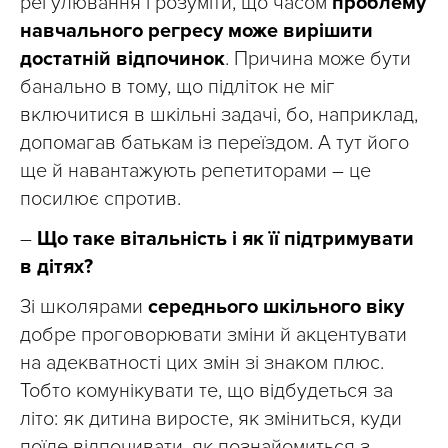
регулювання і розуміти, що часом
проблему
навчального регресу може вирішити
достатній відпочинок
. Причина може бути
банально в тому, що підліток не міг
включитися в шкільні задачі, бо, наприклад,
допомагав батькам із переїздом. А тут його
ще й навантажують репетиторами – це
посилює спротив.
–
Що таке вітальність і як її підтримувати
в дітях?
Зі школярами
середнього шкільного віку
добре проговорювати зміни й акцентувати
на адекватності цих змін зі знаком плюс.
Тобто комунікувати те, що відбудеться за
літо: як дитина виросте, як зміниться, куди
поїде відпочивати, як познайомиться з