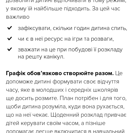
дозволити дитині відпочивати в тому режимі,
у якому їй найбільше підходить. За цей час
важливо
зафіксувати, скільки годин дитина спить,
чи є в неї ресурс на ігри та розваги,
зважати на це при побудові її розкладу
на решту канікул.
Графік обовʼязково створюйте разом.
Це
допоможе дитині формувати своє відчуття
часу, яке в молодших і середніх школярів
ще досить розмите. План потрібен і для того,
щоби дитина розуміла, куди вона рухається,
що на неї чекає. Щоденний розклад привчає
дітей керувати своїм часом, а пізніше
допомагає легше включитися в навчальний