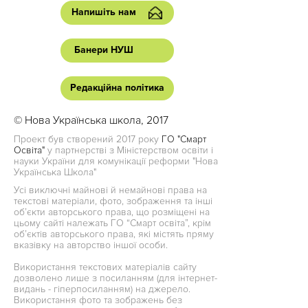
Напишіть нам
Банери НУШ
Редакційна політика
© Нова Українська школа, 2017
Проект був створений 2017 року
ГО "Смарт
Освіта"
у партнерстві з Міністерством освіти і
науки України для комунікації реформи "Нова
Українська Школа"
Усі виключні майнові й немайнові права на
текстові матеріали, фото, зображення та інші
об’єкти авторського права, що розміщені на
цьому сайті належать ГО “Смарт освіта”, крім
об’єктів авторського права, які містять пряму
вказівку на авторство іншої особи.
Використання текстових матеріалів сайту
дозволено лише з посиланням (для інтернет-
видань - гіперпосиланням) на джерело.
Використання фото та зображень без