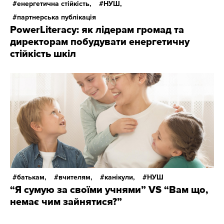
енергетична стійкість,
НУШ,
партнерська публікація
PowerLiteracy: як лідерам громад та
директорам побудувати енергетичну
стійкість шкіл
батькам,
вчителям,
канікули,
НУШ
“Я сумую за своїми учнями” VS “Вам що,
немає чим зайнятися?”