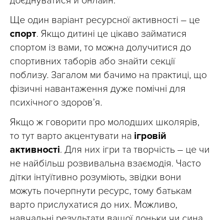
доєднуватися й онлайн.
Ще один варіант ресурсної активності – це
спорт
. Якщо дитині це цікаво займатися
спортом із вами, то можна долучитися до
спортивних таборів або знайти секції
поблизу. Загалом ми бачимо на практиці, що
фізичні навантаження дуже помічні для
психічного здоров’я.
Якщо ж говорити про молодших школярів,
то тут варто акцентувати на
ігровій
активності
. Для них ігри та творчість – це чи
не найбільш розвивальна взаємодія. Часто
дітки інтуїтивно розуміють, звідки вони
можуть почерпнути ресурс, тому батькам
варто прислухатися до них. Можливо,
навчальні результати вашої доньки чи сина