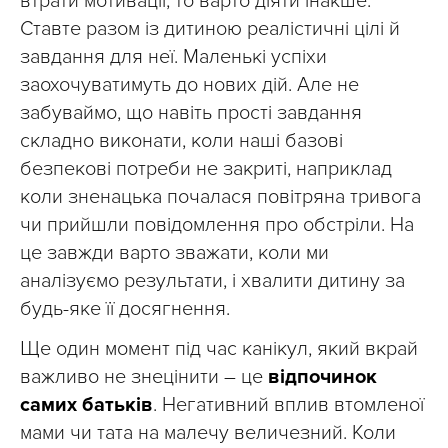
втрати мотивації, то варто діяти інакше.
Ставте разом із дитиною реалістичні цілі й
завдання для неї. Маленькі успіхи
заохочуватимуть до нових дій. Але не
забуваймо, що навіть прості завдання
складно виконати, коли наші базові
безпекові потреби не закриті, наприклад
коли зненацька почалася повітряна тривога
чи прийшли повідомлення про обстріли. На
це завжди варто зважати, коли ми
аналізуємо результати, і хвалити дитину за
будь-яке її досягнення.
Ще один момент під час канікул, який вкрай
важливо не знецінити – це
відпочинок
самих батьків
. Негативний вплив втомленої
мами чи тата на малечу величезний. Коли