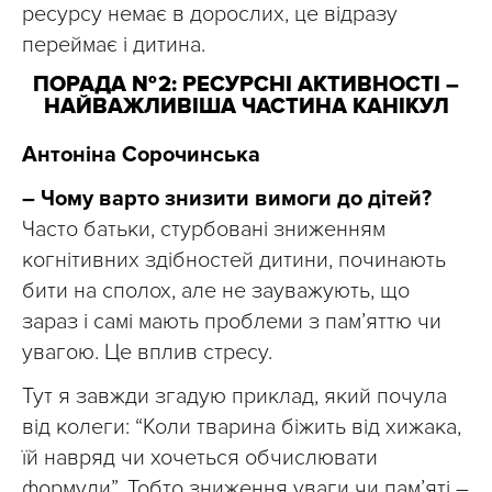
ресурсу немає в дорослих, це відразу
переймає і дитина.
ПОРАДА № 2: РЕСУРСНІ АКТИВНОСТІ –
НАЙВАЖЛИВІША ЧАСТИНА КАНІКУЛ
Антоніна Сорочинська
– Чому варто знизити вимоги до дітей?
Часто батьки, стурбовані зниженням
когнітивних здібностей дитини, починають
бити на сполох, але не зауважують, що
зараз і самі мають проблеми з пам’яттю чи
увагою. Це вплив стресу.
Тут я завжди згадую приклад, який почула
від колеги: “Коли тварина біжить від хижака,
їй навряд чи хочеться обчислювати
формули”. Тобто зниження уваги чи пам’яті –