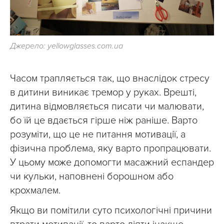
Джерело: yellowglasses.com.ua
Часом трапляється так, що внаслідок стресу
в дитини виникає тремор у руках. Врешті,
дитина відмовляється писати чи малювати,
бо їй це вдається гірше ніж раніше. Варто
розуміти, що це не питання мотивації, а
фізична проблема, яку варто пропрацювати.
У цьому може допомогти масажний еспандер
чи кульки, наповнені борошном або
крохмалем.
Якщо ви помітили суто психологічні причини