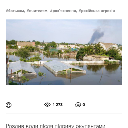
батькам,
вчителям,
розʼяснення,
російська агресія
1 273
0
Розлив води після підриву окупантами