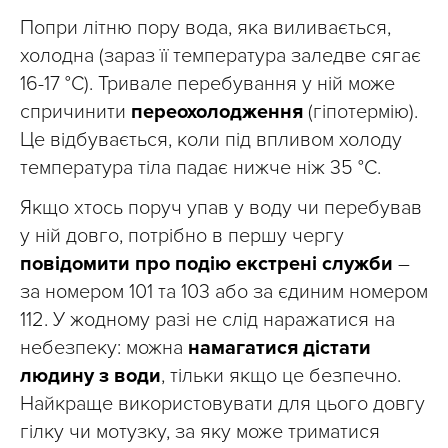
Попри літню пору вода, яка виливається,
холодна (зараз її температура заледве сягає
16-17 °C). Тривале перебування у ній може
спричинити
переохолодження
(гіпотермію).
Це відбувається, коли під впливом холоду
температура тіла падає нижче ніж 35 °C.
Якщо хтось поруч упав у воду чи перебував
у ній довго, потрібно в першу чергу
повідомити про подію екстрені служби
–
за номером 101 та 103 або за єдиним номером
112. У жодному разі не слід наражатися на
небезпеку: можна
намагатися дістати
людину з води
, тільки якщо це безпечно.
Найкраще використовувати для цього довгу
гілку чи мотузку, за яку може триматися