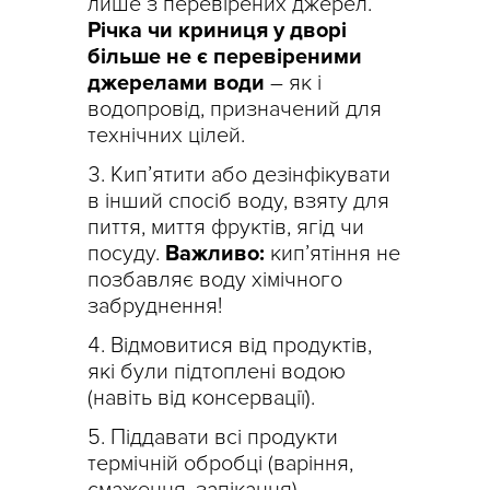
лише з перевірених джерел.
Річка чи криниця у дворі
більше не є перевіреними
джерелами води
– як і
водопровід, призначений для
технічних цілей.
Кип’ятити або дезінфікувати
в інший спосіб воду, взяту для
пиття, миття фруктів, ягід чи
посуду.
Важливо:
кип’ятіння не
позбавляє воду хімічного
забруднення!
Відмовитися від продуктів,
які були підтоплені водою
(навіть від консервації).
Піддавати всі продукти
термічній обробці (варіння,
смаження, запікання).