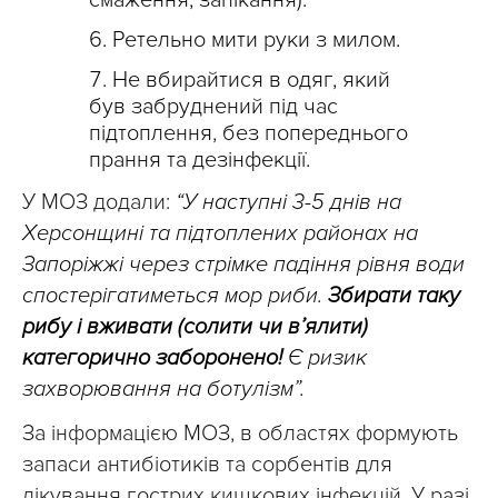
Ретельно мити руки з милом.
Не вбирайтися в одяг, який
був забруднений під час
підтоплення, без попереднього
прання та дезінфекції.
У МОЗ додали:
“У наступні 3-5 днів на
Херсонщині та підтоплених районах на
Запоріжжі через стрімке падіння рівня води
спостерігатиметься мор риби.
Збирати таку
рибу і вживати (солити чи в’ялити)
категорично заборонено!
Є ризик
захворювання на ботулізм”.
За інформацією МОЗ, в областях формують
запаси антибіотиків та сорбентів для
лікування гострих кишкових інфекцій. У разі