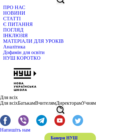
ПРО НАС
НОВИНИ
СТАТТІ
Є ПИТАННЯ
ПОГЛЯД
ІНКЛЮЗІЯ
МАТЕРІАЛИ ДЛЯ УРОКІВ
Аналітика
Дофамін для освіти
НУШ КОРОТКО
Для всіх
Для всіх
Батькам
Вчителям
Директорам
Учням
Напишіть нам
Банери НУШ