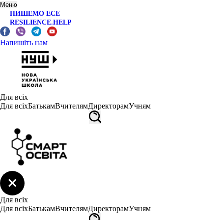
Меню
ПИШЕМО ЕСЕ
RESILIENCE.HELP
Напишіть нам
Для всіх
Для всіх
Батькам
Вчителям
Директорам
Учням
Для всіх
Для всіх
Батькам
Вчителям
Директорам
Учням