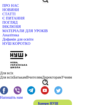
ПРО НАС
НОВИНИ
СТАТТІ
Є ПИТАННЯ
ПОГЛЯД
ІНКЛЮЗІЯ
МАТЕРІАЛИ ДЛЯ УРОКІВ
Аналітика
Дофамін для освіти
НУШ КОРОТКО
Для всіх
Для всіх
Батькам
Вчителям
Директорам
Учням
Напишіть нам
Банери НУШ