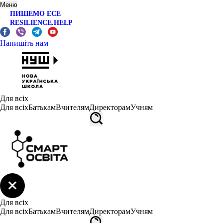
Меню
ПИШЕМО ЕСЕ
RESILIENCE.HELP
Напишіть нам
Для всіх
Для всіх
Батькам
Вчителям
Директорам
Учням
Для всіх
Для всіх
Батькам
Вчителям
Директорам
Учням