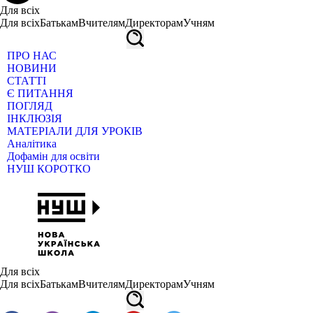
Для всіх
Для всіх
Батькам
Вчителям
Директорам
Учням
ПРО НАС
НОВИНИ
СТАТТІ
Є ПИТАННЯ
ПОГЛЯД
ІНКЛЮЗІЯ
МАТЕРІАЛИ ДЛЯ УРОКІВ
Аналітика
Дофамін для освіти
НУШ КОРОТКО
Для всіх
Для всіх
Батькам
Вчителям
Директорам
Учням