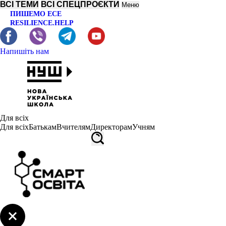
ВСІ ТЕМИ
ВСІ СПЕЦПРОЄКТИ
Меню
ПИШЕМО ЕСЕ
RESILIENCE.HELP
Напишіть нам
Для всіх
Для всіх
Батькам
Вчителям
Директорам
Учням