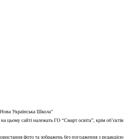
 "Нова Українська Школа"
 на цьому сайті належать ГО “Смарт освіта”, крім об’єктів
користання фото та зображень без погодження з редакцією