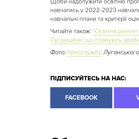
Щоби надолужити освітню прогр
навчатись у 2022-2023 навчальн
навчальні плани та критерії оц
Читайте також:
“Освітня реінте
Луганщини: що планують зроби
Фото:
пресслужба
Луганської об
ПІДПИСУЙТЕСЬ НА НАС:
FACEBOOK