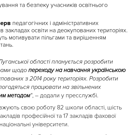
вання та безпеку учасників освітнього
зерв
педагогічних і адміністративних
 в закладах освіти на деокупованих територіях.
уть мотивувати пільгами та вирішенням
тань.
Луганської області планується розробити
грами щодо
переходу на навчання українською
упованих з 2014 року територіях. Розробити
і погодяться працювати на звільнених
им методом
“
, – додали у пресслужбі.
вжують свою роботу 82 школи області, шість
акладів професійної та 17 закладів фахової
національні університети.