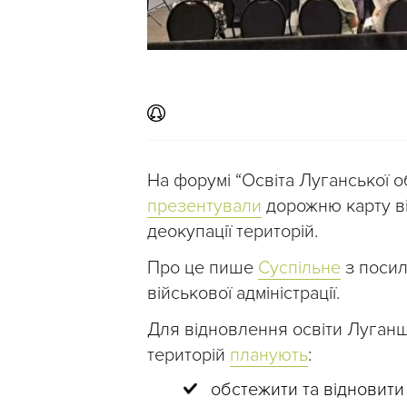
На форумі “Освіта Луганської об
презентували
дорожню карту ві
деокупації територій.
Про це пише
Суспільне
з посил
військової адміністрації.
Для відновлення освіти Луган
територій
планують
:
обстежити та відновити 