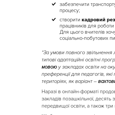
забезпечити транспорту
процесу;
створити
кадровий ре
працівників для роботи
Для цього вчителів хоч
соціально-побутових пи
“За умови повного звільнення 
типові адаптаційні освітні про
мовою
у закладах освіти на ок
преференції для педагогів, як
територіях, як варіант –
вахтов
Наразі в онлайн-форматі продо
закладів позашкільної, десять з
передвищої освіти, а також три 