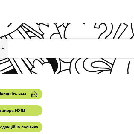
Напишіть нам
Банери НУШ
едакційна політика