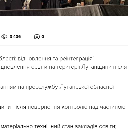
3 406
0
ласті: відновлення та реінтеграція”
дновлення освіти на території Луганщини після
анням на пресслужбу Луганської обласної
щини після повернення контролю над частиною
матеріально-технічний стан закладів освіти;