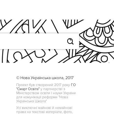
© Нова Українська школа, 2017
Проект був створений 2017 року
ГО
"Смарт Освіта"
у партнерстві з
Міністерством освіти і науки України
для комунікації реформи "Нова
Українська Школа"
Усі виключні майнові й немайнові
права на текстові матеріали, фото,