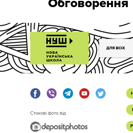
Обговорення
ДЛЯ ВСІХ
Стокові фото від
Р