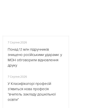
7 Серпня 2026
Понад 1,1 млн підручників
знищено російськими ударами: у
МОН обговорили відновлення
друку
7 Серпня 2026
У Класифікаторі професій
з’явиться нова професія
“вчитель закладу дошкільної
освіти”