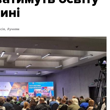
ині
сія,
учням