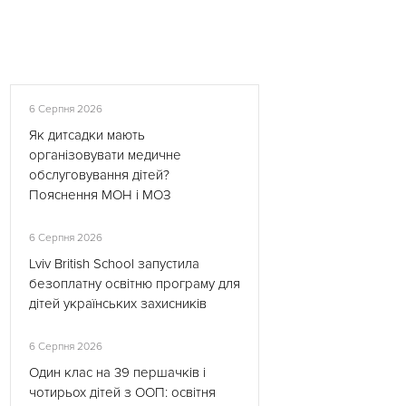
6 Серпня 2026
Як дитсадки мають
організовувати медичне
обслуговування дітей?
Пояснення МОН і МОЗ
6 Серпня 2026
Lviv British School запустила
безоплатну освітню програму для
дітей українських захисників
6 Серпня 2026
Один клас на 39 першачків і
чотирьох дітей з ООП: освітня