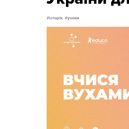
історія,
учням