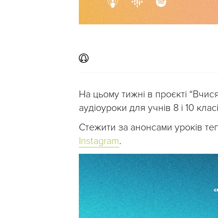
На цьому тижні в проєкті “Вчис
аудіоуроки для учнів 8 і 10 класі
Стежити за анонсами уроків те
Instagram
.