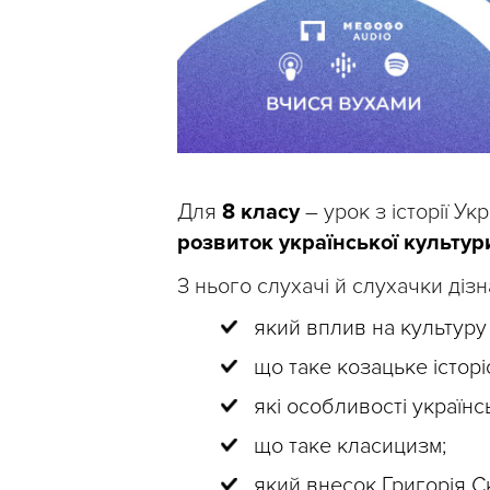
Для
8 класу
– урок з історії Ук
розвиток української культури 
З нього слухачі й слухачки діз
який вплив на культур
що таке козацьке істор
які особливості українс
що таке класицизм;
який внесок Григорія С