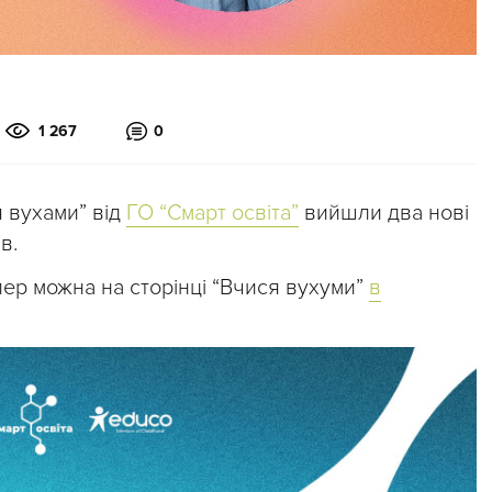
1 267
0
я вухами” від
ГО “Смарт освіта”
вийшли два нові
в.
пер можна на сторінці “Вчися вухуми”
в