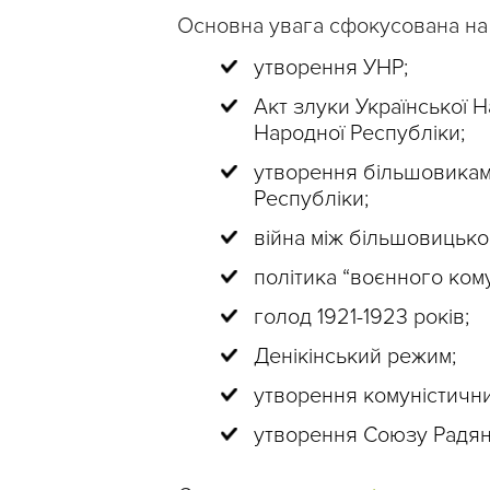
Основна увага сфокусована на 
утворення УНР;
Акт злуки Української Н
Народної Республіки;
утворення більшовиками
Республіки;
війна між більшовицько
політика “воєнного кому
голод 1921-1923 років;
Денікінський режим;
утворення комуністични
утворення Союзу Радянс