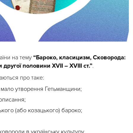
раїни на тему
“Бароко, класицизм, Сковорода:
другої половини ХVІІ – ХVІІІ ст.”
.
наються про таке:
у мало утворення Гетьманщини;
іописання;
ького (або козацького) бароко;
ковороди в українську культуру.