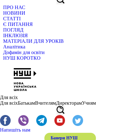
ПРО НАС
НОВИНИ
СТАТТІ
Є ПИТАННЯ
ПОГЛЯД
ІНКЛЮЗІЯ
МАТЕРІАЛИ ДЛЯ УРОКІВ
Аналітика
Дофамін для освіти
НУШ КОРОТКО
Для всіх
Для всіх
Батькам
Вчителям
Директорам
Учням
Напишіть нам
Банери НУШ