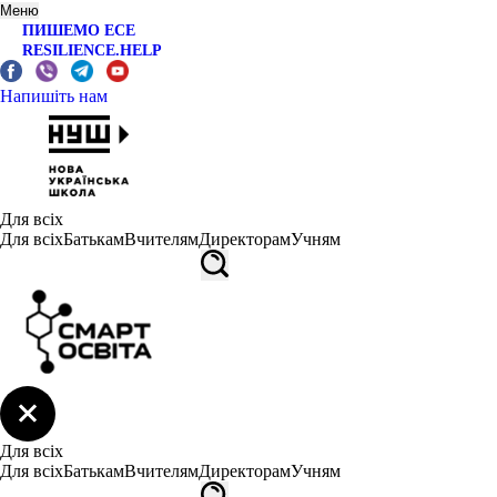
Меню
ПИШЕМО ЕСЕ
RESILIENCE.HELP
Напишіть нам
Для всіх
Для всіх
Батькам
Вчителям
Директорам
Учням
Для всіх
Для всіх
Батькам
Вчителям
Директорам
Учням