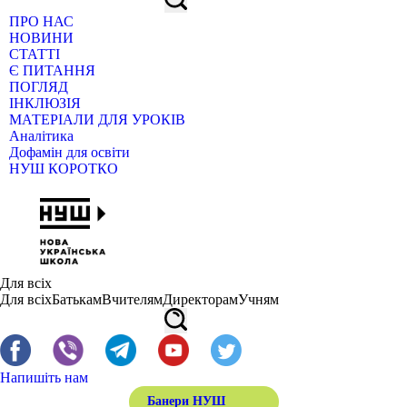
ПРО НАС
НОВИНИ
СТАТТІ
Є ПИТАННЯ
ПОГЛЯД
ІНКЛЮЗІЯ
МАТЕРІАЛИ ДЛЯ УРОКІВ
Аналітика
Дофамін для освіти
НУШ КОРОТКО
Для всіх
Для всіх
Батькам
Вчителям
Директорам
Учням
Напишіть нам
Банери НУШ