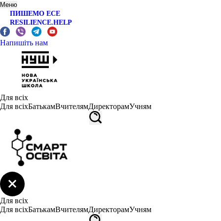
Меню
ПИШЕМО ЕСЕ
RESILIENCE.HELP
Напишіть нам
Для всіх
Для всіх
Батькам
Вчителям
Директорам
Учням
Для всіх
Для всіх
Батькам
Вчителям
Директорам
Учням