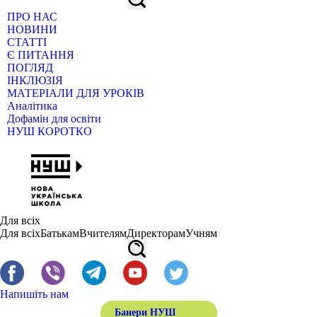
ПРО НАС
НОВИНИ
СТАТТІ
Є ПИТАННЯ
ПОГЛЯД
ІНКЛЮЗІЯ
МАТЕРІАЛИ ДЛЯ УРОКІВ
Аналітика
Дофамін для освіти
НУШ КОРОТКО
Для всіх
Для всіх
Батькам
Вчителям
Директорам
Учням
Напишіть нам
Банери НУШ