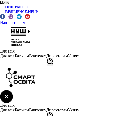
Меню
ПИШЕМО ЕСЕ
RESILIENCE.HELP
Напишіть нам
Для всіх
Для всіх
Батькам
Вчителям
Директорам
Учням
Для всіх
Для всіх
Батькам
Вчителям
Директорам
Учням