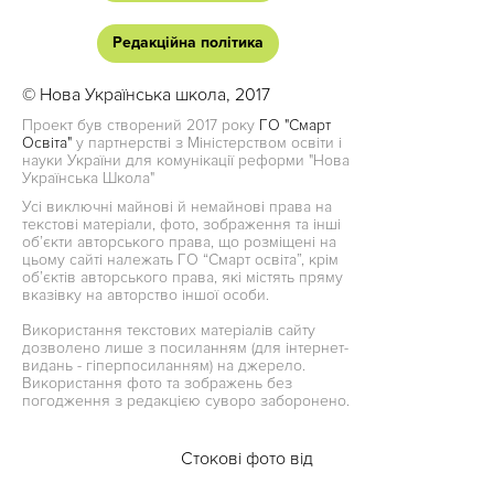
Редакційна політика
© Нова Українська школа, 2017
Проект був створений 2017 року
ГО "Смарт
Освіта"
у партнерстві з Міністерством освіти і
науки України для комунікації реформи "Нова
Українська Школа"
Усі виключні майнові й немайнові права на
текстові матеріали, фото, зображення та інші
об’єкти авторського права, що розміщені на
цьому сайті належать ГО “Смарт освіта”, крім
об’єктів авторського права, які містять пряму
вказівку на авторство іншої особи.
Використання текстових матеріалів сайту
дозволено лише з посиланням (для інтернет-
видань - гіперпосиланням) на джерело.
Використання фото та зображень без
погодження з редакцією суворо заборонено.
Стокові фото від