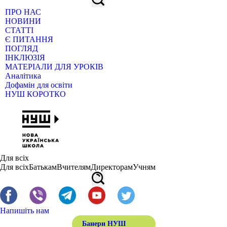
ПРО НАС
НОВИНИ
СТАТТІ
Є ПИТАННЯ
ПОГЛЯД
ІНКЛЮЗІЯ
МАТЕРІАЛИ ДЛЯ УРОКІВ
Аналітика
Дофамін для освіти
НУШ КОРОТКО
Для всіх
Для всіх
Батькам
Вчителям
Директорам
Учням
Напишіть нам
Банери НУШ