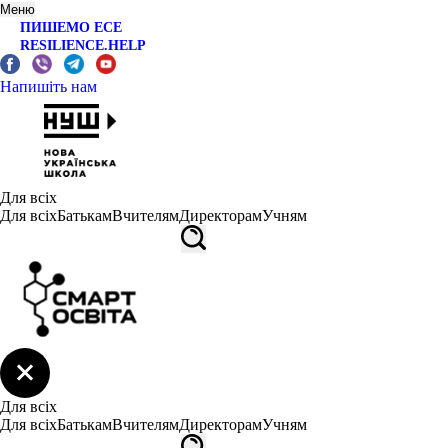
Меню
ПИШЕМО ЕСЕ
RESILIENCE.HELP
Напишіть нам
Для всіх
Для всіх
Батькам
Вчителям
Директорам
Учням
Для всіх
Для всіх
Батькам
Вчителям
Директорам
Учням