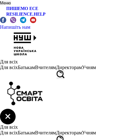
Меню
ПИШЕМО ЕСЕ
RESILIENCE.HELP
Напишіть нам
Для всіх
Для всіх
Батькам
Вчителям
Директорам
Учням
Для всіх
Для всіх
Батькам
Вчителям
Директорам
Учням