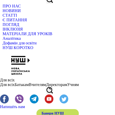
ПРО НАС
НОВИНИ
СТАТТІ
Є ПИТАННЯ
ПОГЛЯД
ІНКЛЮЗІЯ
МАТЕРІАЛИ ДЛЯ УРОКІВ
Аналітика
Дофамін для освіти
НУШ КОРОТКО
Для всіх
Для всіх
Батькам
Вчителям
Директорам
Учням
Напишіть нам
Банери НУШ