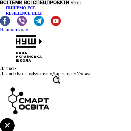
ВСІ ТЕМИ
ВСІ СПЕЦПРОЄКТИ
Меню
ПИШЕМО ЕСЕ
RESILIENCE.HELP
Напишіть нам
Для всіх
Для всіх
Батькам
Вчителям
Директорам
Учням