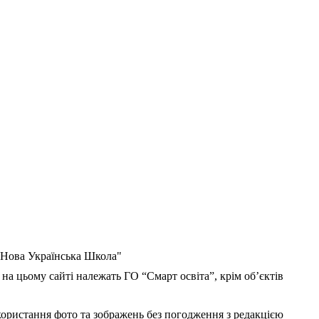
 "Нова Українська Школа"
 на цьому сайті належать ГО “Смарт освіта”, крім об’єктів
користання фото та зображень без погодження з редакцією