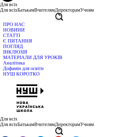
Для всіх
Для всіх
Батькам
Вчителям
Директорам
Учням
ПРО НАС
НОВИНИ
СТАТТІ
Є ПИТАННЯ
ПОГЛЯД
ІНКЛЮЗІЯ
МАТЕРІАЛИ ДЛЯ УРОКІВ
Аналітика
Дофамін для освіти
НУШ КОРОТКО
Для всіх
Для всіх
Батькам
Вчителям
Директорам
Учням