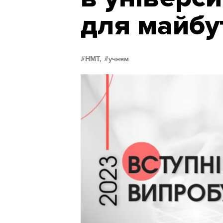
для майбут
НМТ,
учням