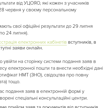
ультати від УЦОЯО, які кожен з учасників
 28 червня у своєму персональному
мають свої офіційні результати до 29 липня
 по 24 липня).
єстрація електронних кабінетів
вступників, в
тупні заяви онлайн.
но увійти на сторінку системи подання заяв в
есу електронної пошти та внести необхідні дані
ртифікат НМТ (ЗНО), свідоцтва про повну
ата) тощо.
ас подання заяв в електронній формі у
ворені спеціальні консультаційні центри.
тиме прийом заяв та документів від вступників