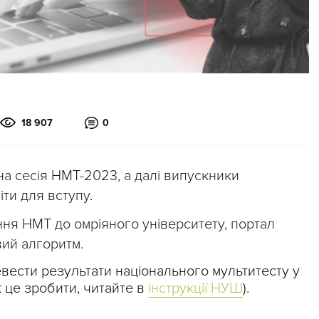
18 907
0
а сесія НМТ-2023, а далі випускники
ти для вступу.
ння НМТ до омріяного університету, портал
ий алгоритм.
вести результати національного мультитесту у
к це зробити, читайте в
інструкції НУШ
).