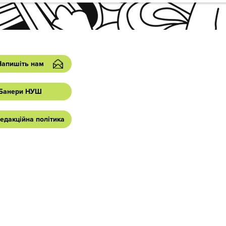
Напишіть нам
Банери НУШ
едакційна політика