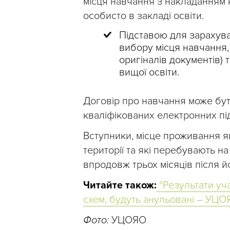
місця навчання з накладанням 
особисто в закладі освіти.
Підставою для зарахув
вибору місця навчання,
оригіналів документів)
вищої освіти.
Договір про навчання може бут
кваліфікованих електронних під
Вступники, місце проживання я
території та які перебувають на
впродовж трьох місяців після й
Читайте також:
“Результати уч
схем, будуть анульовані – УЦО
Фото:
УЦОЯО