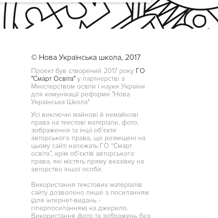
© Нова Українська школа, 2017
Проект був створений 2017 року
ГО
"Смарт Освіта"
у партнерстві з
Міністерством освіти і науки України
для комунікації реформи "Нова
Українська Школа"
Усі виключні майнові й немайнові
права на текстові матеріали, фото,
зображення та інші об’єкти
авторського права, що розміщені на
цьому сайті належать ГО “Смарт
освіта”, крім об’єктів авторського
права, які містять пряму вказівку на
авторство іншої особи.
Використання текстових матеріалів
сайту дозволено лише з посиланням
(для інтернет-видань -
гіперпосиланням) на джерело.
Використання фото та зображень без