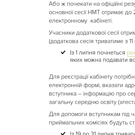
Або ж почекати на офіційні рез
основної сесії НМТ отримає до
електронному кабінеті.
Учасники додаткової сесії отри
(додаткова сесія триватиме з 11
Із 1 липня почнеться
ре
яких можна подавати вс
Для реєстрації кабінету потріб
електронній формі, вказати адр
вступника – інформацію про се
загальну середню освіту (атест
Для допомоги вступникам під ч
приймальних комісіях будуть ст
Із 19 по 31 липня трива