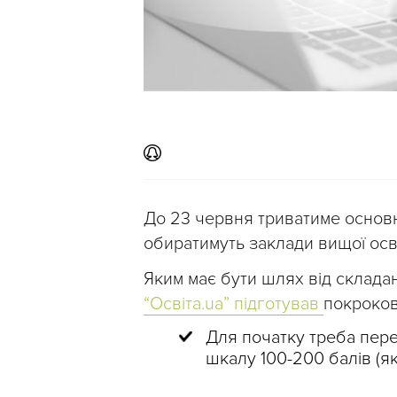
До 23 червня триватиме основн
обиратимуть заклади вищої осві
Яким має бути шлях від склада
“Освіта.ua” підготував
покроков
Для початку треба пере
шкалу 100-200 балів (я