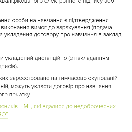
кваліфікованого електронного підпису або
ання особи на навчання є підтвердження
 виконання вимог до зарахування (подача
 та укладення договору про навчання в заклад
и укладений дистанційно (з накладанням
писів).
ких зареєстроване на тимчасово окупованій
 ній, можуть укласти договір про навчання
ого початку.
асників НМТ, які вдалися до недоброчесних
ЯО”