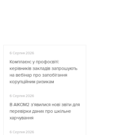
6 Серпня 2026
Комплаєнс у профосвіті:
керівників закладів запрошують
на вебінар про запобігання
корупційним ризикам
6 Серпня 2026
В АІКОМ2 з’явилися нові звіти для
перевірки даних про шкільне
харчування
6 Серпня 2026