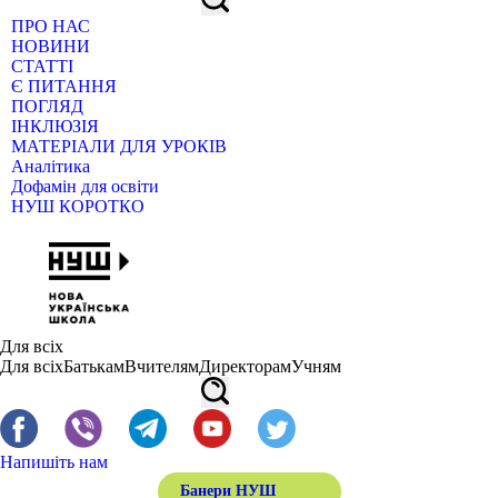
ПРО НАС
НОВИНИ
СТАТТІ
Є ПИТАННЯ
ПОГЛЯД
ІНКЛЮЗІЯ
МАТЕРІАЛИ ДЛЯ УРОКІВ
Аналітика
Дофамін для освіти
НУШ КОРОТКО
Для всіх
Для всіх
Батькам
Вчителям
Директорам
Учням
Напишіть нам
Банери НУШ