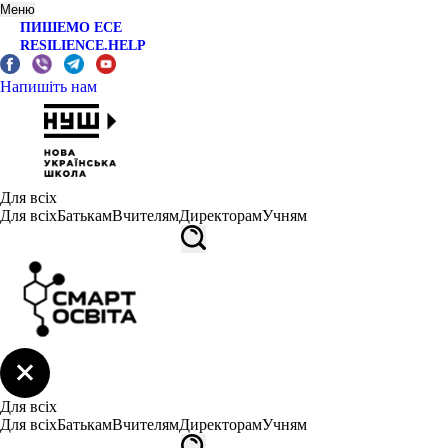
Меню
ПИШЕМО ЕСЕ
RESILIENCE.HELP
Напишіть нам
Для всіх
Для всіх
Батькам
Вчителям
Директорам
Учням
Для всіх
Для всіх
Батькам
Вчителям
Директорам
Учням