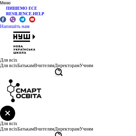
Меню
ПИШЕМО ЕСЕ
RESILIENCE.HELP
Напишіть нам
Для всіх
Для всіх
Батькам
Вчителям
Директорам
Учням
Для всіх
Для всіх
Батькам
Вчителям
Директорам
Учням