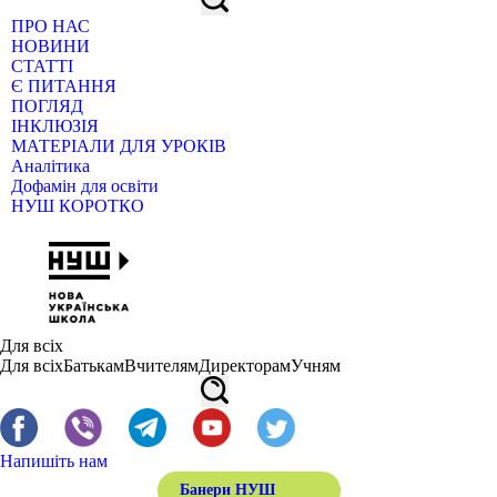
ПРО НАС
НОВИНИ
СТАТТІ
Є ПИТАННЯ
ПОГЛЯД
ІНКЛЮЗІЯ
МАТЕРІАЛИ ДЛЯ УРОКІВ
Аналітика
Дофамін для освіти
НУШ КОРОТКО
Для всіх
Для всіх
Батькам
Вчителям
Директорам
Учням
Напишіть нам
Банери НУШ