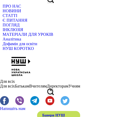
ПРО НАС
НОВИНИ
СТАТТІ
Є ПИТАННЯ
ПОГЛЯД
ІНКЛЮЗІЯ
МАТЕРІАЛИ ДЛЯ УРОКІВ
Аналітика
Дофамін для освіти
НУШ КОРОТКО
Для всіх
Для всіх
Батькам
Вчителям
Директорам
Учням
Напишіть нам
Банери НУШ