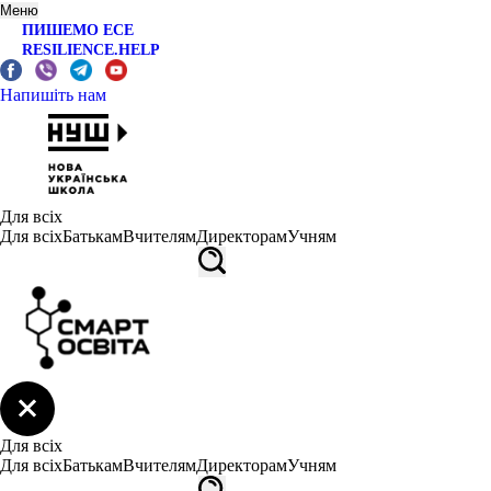
Меню
ПИШЕМО ЕСЕ
RESILIENCE.HELP
Напишіть нам
Для всіх
Для всіх
Батькам
Вчителям
Директорам
Учням
Для всіх
Для всіх
Батькам
Вчителям
Директорам
Учням