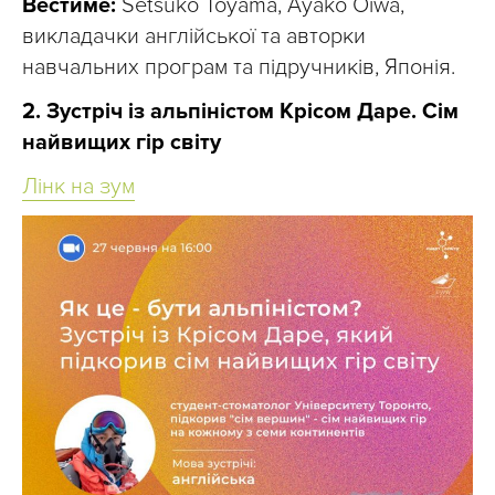
Вестиме:
Setsuko Toyama, Ayako Oiwa,
викладачки англійської та авторки
навчальних програм та підручників, Японія.
2. Зустріч із альпіністом Крісом Даре. Сім
найвищих гір світу
Лінк на зум