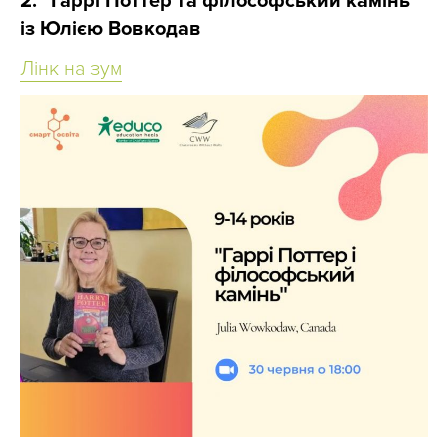
2. “Гаррі Поттер та філософський камінь”
із Юлією Вовкодав
Лінк на зум