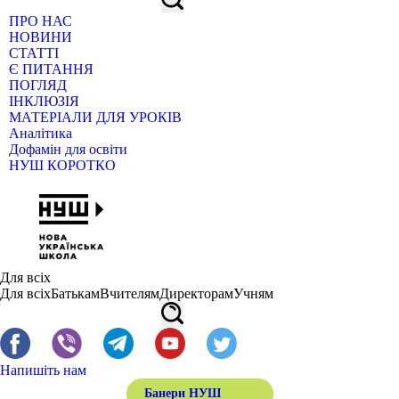
ПРО НАС
НОВИНИ
СТАТТІ
Є ПИТАННЯ
ПОГЛЯД
ІНКЛЮЗІЯ
МАТЕРІАЛИ ДЛЯ УРОКІВ
Аналітика
Дофамін для освіти
НУШ КОРОТКО
Для всіх
Для всіх
Батькам
Вчителям
Директорам
Учням
Напишіть нам
Банери НУШ