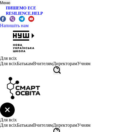
Меню
ПИШЕМО ЕСЕ
RESILIENCE.HELP
Напишіть нам
Для всіх
Для всіх
Батькам
Вчителям
Директорам
Учням
Для всіх
Для всіх
Батькам
Вчителям
Директорам
Учням