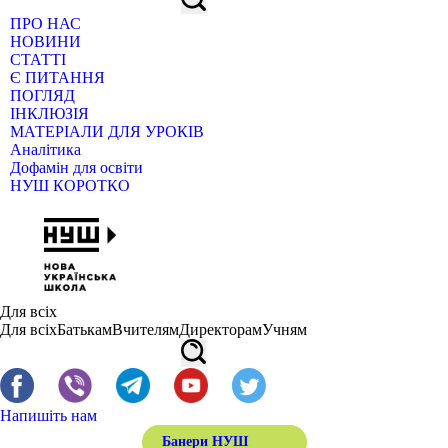
ПРО НАС
НОВИНИ
СТАТТІ
Є ПИТАННЯ
ПОГЛЯД
ІНКЛЮЗІЯ
МАТЕРІАЛИ ДЛЯ УРОКІВ
Аналітика
Дофамін для освіти
НУШ КОРОТКО
Для всіх
Для всіх
Батькам
Вчителям
Директорам
Учням
Напишіть нам
Банери НУШ