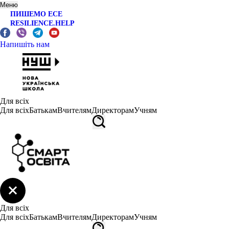
Меню
ПИШЕМО ЕСЕ
RESILIENCE.HELP
Напишіть нам
Для всіх
Для всіх
Батькам
Вчителям
Директорам
Учням
Для всіх
Для всіх
Батькам
Вчителям
Директорам
Учням