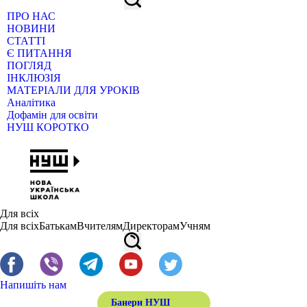
ПРО НАС
НОВИНИ
СТАТТІ
Є ПИТАННЯ
ПОГЛЯД
ІНКЛЮЗІЯ
МАТЕРІАЛИ ДЛЯ УРОКІВ
Аналітика
Дофамін для освіти
НУШ КОРОТКО
Для всіх
Для всіх
Батькам
Вчителям
Директорам
Учням
Напишіть нам
Банери НУШ