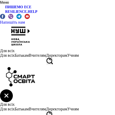
Меню
ПИШЕМО ЕСЕ
RESILIENCE.HELP
Напишіть нам
Для всіх
Для всіх
Батькам
Вчителям
Директорам
Учням
Для всіх
Для всіх
Батькам
Вчителям
Директорам
Учням