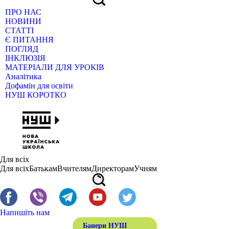
ПРО НАС
НОВИНИ
СТАТТІ
Є ПИТАННЯ
ПОГЛЯД
ІНКЛЮЗІЯ
МАТЕРІАЛИ ДЛЯ УРОКІВ
Аналітика
Дофамін для освіти
НУШ КОРОТКО
Для всіх
Для всіх
Батькам
Вчителям
Директорам
Учням
Напишіть нам
Банери НУШ