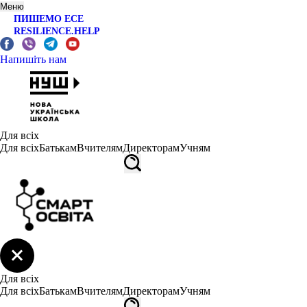
Меню
ПИШЕМО ЕСЕ
RESILIENCE.HELP
Напишіть нам
Для всіх
Для всіх
Батькам
Вчителям
Директорам
Учням
Для всіх
Для всіх
Батькам
Вчителям
Директорам
Учням