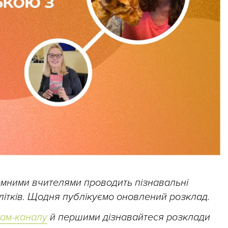
земними вчителями проводить пізнавальні
ідлітків. Щодня публікуємо оновлений розклад.
рам-каналу
й першими дізнавайтеся розклади