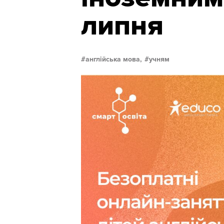
липня
англійська мова,
учням