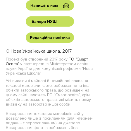
Напишіть нам
Банери НУШ
Редакційна політика
© Нова Українська школа, 2017
Проект був створений 2017 року
ГО "Смарт
Освіта"
у партнерстві з Міністерством освіти і
науки України для комунікації реформи "Нова
Українська Школа"
Усі виключні майнові й немайнові права на
текстові матеріали, фото, зображення та інші
об’єкти авторського права, що розміщені на
цьому сайті належать ГО “Смарт освіта”, крім
об’єктів авторського права, які містять пряму
вказівку на авторство іншої особи.
Використання текстових матеріалів сайту
дозволено лише з посиланням (для інтернет-
видань - гіперпосиланням) на джерело.
Використання фото та зображень без