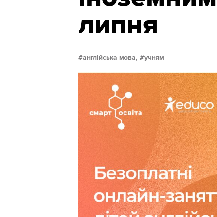
липня
англійська мова,
учням