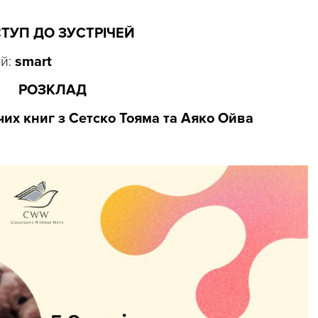
ТУП ДО ЗУСТРІЧЕЙ
ей:
smart
РОЗКЛАД
ячих книг з Сетско Тояма та Аяко Ойва