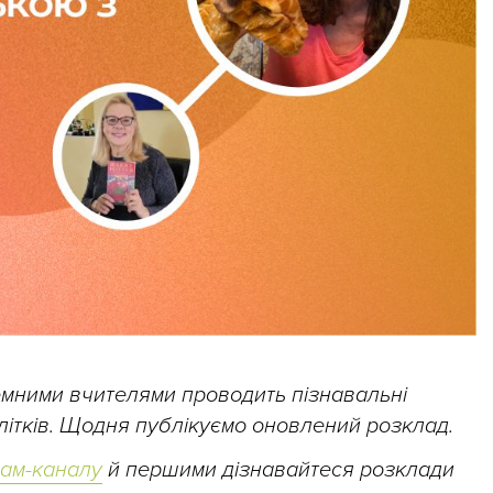
земними вчителями проводить пізнавальні
ідлітків. Щодня публікуємо оновлений розклад.
рам-каналу
й першими дізнавайтеся розклади