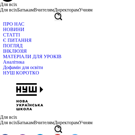
Для всіх
Для всіх
Батькам
Вчителям
Директорам
Учням
ПРО НАС
НОВИНИ
СТАТТІ
Є ПИТАННЯ
ПОГЛЯД
ІНКЛЮЗІЯ
МАТЕРІАЛИ ДЛЯ УРОКІВ
Аналітика
Дофамін для освіти
НУШ КОРОТКО
Для всіх
Для всіх
Батькам
Вчителям
Директорам
Учням