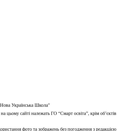
 "Нова Українська Школа"
 на цьому сайті належать ГО “Смарт освіта”, крім об’єктів
користання фото та зображень без погодження з редакцією