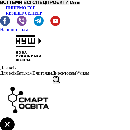
ВСІ ТЕМИ
ВСІ СПЕЦПРОЄКТИ
Меню
ПИШЕМО ЕСЕ
RESILIENCE.HELP
Напишіть нам
Для всіх
Для всіх
Батькам
Вчителям
Директорам
Учням