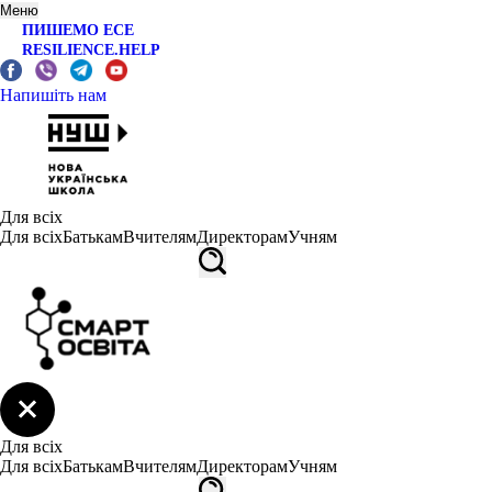
Меню
ПИШЕМО ЕСЕ
RESILIENCE.HELP
Напишіть нам
Для всіх
Для всіх
Батькам
Вчителям
Директорам
Учням
Для всіх
Для всіх
Батькам
Вчителям
Директорам
Учням