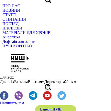
ПРО НАС
НОВИНИ
СТАТТІ
Є ПИТАННЯ
ПОГЛЯД
ІНКЛЮЗІЯ
МАТЕРІАЛИ ДЛЯ УРОКІВ
Аналітика
Дофамін для освіти
НУШ КОРОТКО
Для всіх
Для всіх
Батькам
Вчителям
Директорам
Учням
Напишіть нам
Банери НУШ