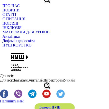
ПРО НАС
НОВИНИ
СТАТТІ
Є ПИТАННЯ
ПОГЛЯД
ІНКЛЮЗІЯ
МАТЕРІАЛИ ДЛЯ УРОКІВ
Аналітика
Дофамін для освіти
НУШ КОРОТКО
Для всіх
Для всіх
Батькам
Вчителям
Директорам
Учням
Напишіть нам
Банери НУШ