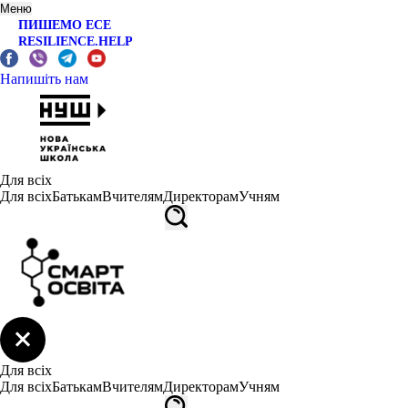
Меню
ПИШЕМО ЕСЕ
RESILIENCE.HELP
Напишіть нам
Для всіх
Для всіх
Батькам
Вчителям
Директорам
Учням
Для всіх
Для всіх
Батькам
Вчителям
Директорам
Учням