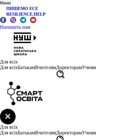
Меню
ПИШЕМО ЕСЕ
RESILIENCE.HELP
Напишіть нам
Для всіх
Для всіх
Батькам
Вчителям
Директорам
Учням
Для всіх
Для всіх
Батькам
Вчителям
Директорам
Учням