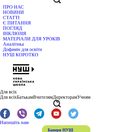
ПРО НАС
НОВИНИ
СТАТТІ
Є ПИТАННЯ
ПОГЛЯД
ІНКЛЮЗІЯ
МАТЕРІАЛИ ДЛЯ УРОКІВ
Аналітика
Дофамін для освіти
НУШ КОРОТКО
Для всіх
Для всіх
Батькам
Вчителям
Директорам
Учням
Напишіть нам
Банери НУШ