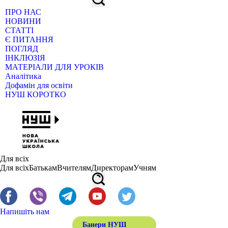
ПРО НАС
НОВИНИ
СТАТТІ
Є ПИТАННЯ
ПОГЛЯД
ІНКЛЮЗІЯ
МАТЕРІАЛИ ДЛЯ УРОКІВ
Аналітика
Дофамін для освіти
НУШ КОРОТКО
Для всіх
Для всіх
Батькам
Вчителям
Директорам
Учням
Напишіть нам
Банери НУШ