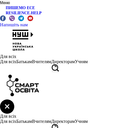
Меню
ПИШЕМО ЕСЕ
RESILIENCE.HELP
Напишіть нам
Для всіх
Для всіх
Батькам
Вчителям
Директорам
Учням
Для всіх
Для всіх
Батькам
Вчителям
Директорам
Учням